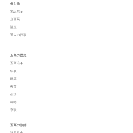
催し物
常設展示
企画展
講座
過去の行事
五高の歴史
五高沿革
年表
建築
教育
生活
戦時
寮歌
五高の教師
秋月胤永