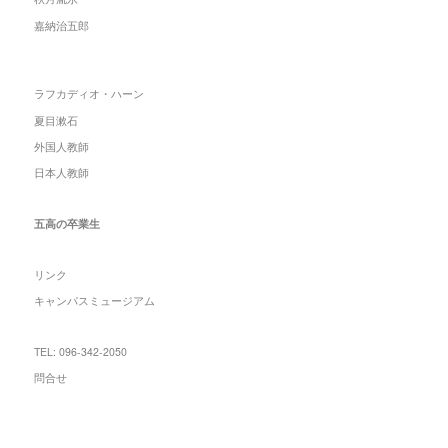
嘉納治五郎
ラフカディオ・ハーン
夏目漱石
外国人教師
日本人教師
五高の卒業生
リンク
キャンパスミュージアム
TEL: 096-342-2050
問合せ